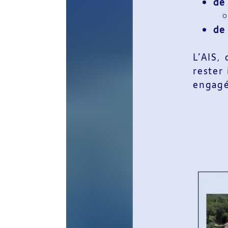
de faciliter le 
et
de fédérer le m
L’AIS, c’est aussi
u
rester isoler, et so
engagé.