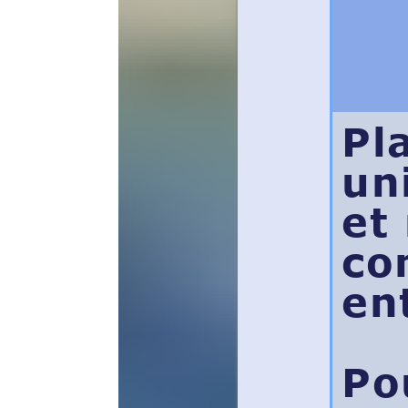
U
Plato S
unique 
et mana
compéte
entrepr
Pourquo