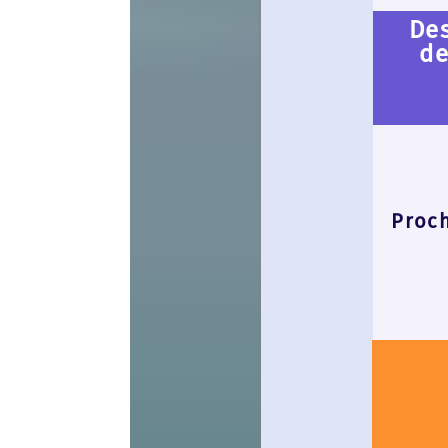
Des sujets d'a
des demande
adhéren
CONFERE
Prochaine CONFE
bientô
Pour s'insc
Très bien
Lieu :
Pour s'y ren