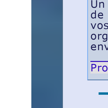
Un parco
de 4 heu
vos enje
organisa
environn
Program
Contact