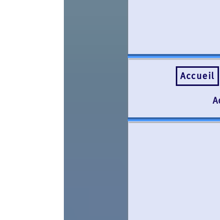
Accueil
AIS
Adhérents
B
Le rése