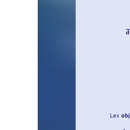
Retrouv
dans le rubri
A
ou en c
Les
objectifs
princip