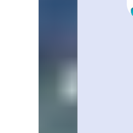
Réservés 
adhéren