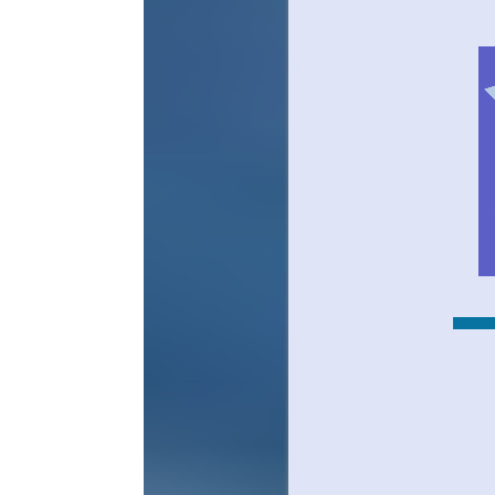
james.
Vous so