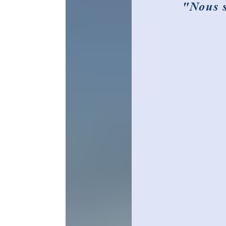
"Nous sommes plus
Qui somm
L’Associ
du Gran
locale 
par des 
territoi
des emp
Acteur e
interloc
dévelop