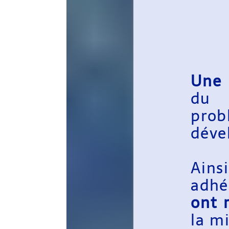
Une enquête
du territo
problématiqu
développeme
Ainsi, afin
adhérents,
l
ont redéfini l
la mise en p