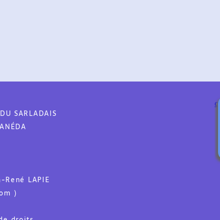
 SARLADAIS
ÉDA
ené LAPIE
)
droits