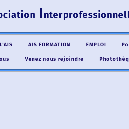
I
iation
nterprofessionnell
IS
AIS FORMATION
EMPLOI
Pour 
s
Venez nous rejoindre
Photothèque