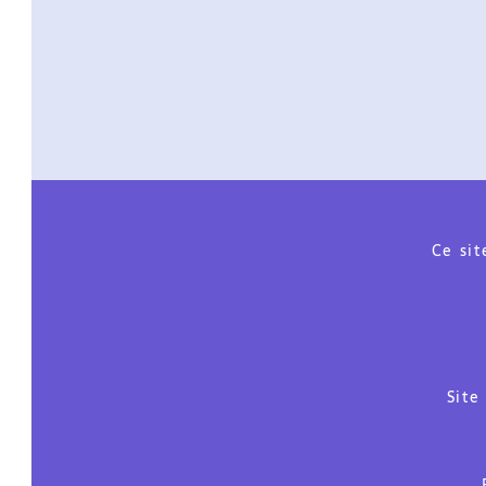
Ce site es
Si
Site de
Phot