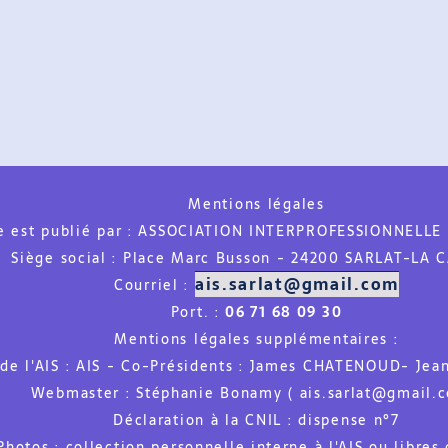
Mentions légales
t publié par :
ASSOCIATION INTERPROFESSIONNELLE DU
ège social :
Place Marc Busson - 24200 SARLAT-LA CAN
ais.sarlat@gmail.com
Courriel :
Port. :
06 71 68 09 30
Mentions légales supplémentaires :
 l'AIS : AIS - Co-Présidents : James CHATENOUD- Jean-R
Webmaster : Stéphanie Bonamy ( ais.sarlat@gmail.com 
Déclaration à la CNIL : dispense n°7
os : collection personnelle interne à l'AIS ou libres de 