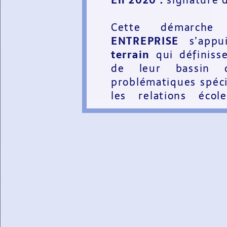
En 2020 :
signature d
Cette démarc
ENTREPRISE
s’appu
terrain
qui définiss
de leur bassin d
problématiques spécif
les relations écol
ensemble les 2 ou 3 
en œuvre pour facili
ici