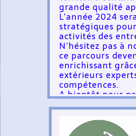
grande qualité
ap
L'année 2024 ser
stratégiques pour
activités des entr
N'hésitez pas à n
ce parcours deven
enrichissant grâc
extérieurs exper
compétences.
A bientôt pour
pa
de formation et d