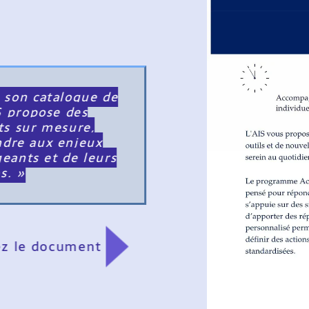
n catalogue de
ropose des
ur mesure,
e aux enjeux
nts et de leurs
»
 le document