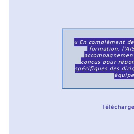
« En complément de so
formation, l’AIS p
accompagnements s
conçus pour répondr
spécifiques des dirigea
équipes. 
Téléchargez