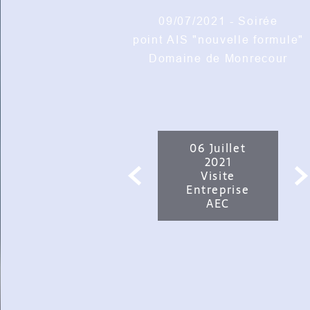
09/07/2021 - Soirée
point AIS "nouvelle formule"
Domaine de Monrecour
06 Juillet
2021

Visite
Entreprise
AEC