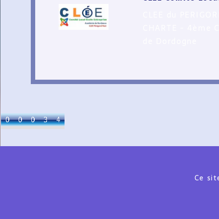
CLEE du PERIGORD
CHARTE - 4ème C
de Dordogne
Ce sit