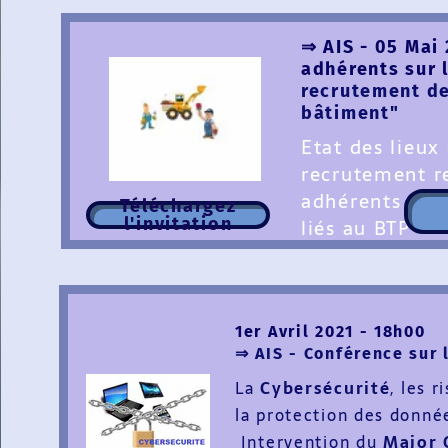
⇒ AIS - 05 Mai
adhérents sur l
recrutement de
bâtiment
"
Etat des lieux 
recrutement r
adhérents de l
Téléchargez
l'invitation
liés au BTP
1er Avril 2021 - 18h00
⇒ AIS - Conférence sur
La
Cybersécurité
, les 
la protection des donné
Intervention du
Major 